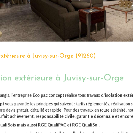
extérieure à Juvisy-sur-Orge (91260)
tion extérieure à Juvisy-sur-Orge
angis, l'entreprise
Eco pac concept
réalise tous travaux
d'isolation exté
ept
vous garantie les principes qui suivent : tarifs réglementés, réalisatio
re devis gratuit, détaillé et rapide. Pour des travaux en toute sérénité, no
rfait achèvement, responsabilité civile, garantie décennale et encor
aliBois mais aussi RGE QualiPAC et RGE QualiSol
.