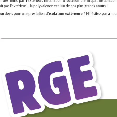
n des murs par l'extérieur, installation d'isolation thermique, installati
oit par l'extérieur... la polyvalence est l'un de nos plus grands atouts !
un devis pour une prestation
d'isolation extérieure
? N'hésitez pas à nou