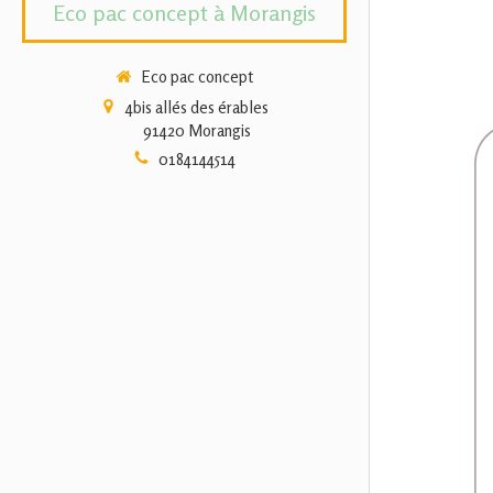
Eco pac concept à Morangis
Eco pac concept
4bis allés des érables
91420
Morangis
0184144514